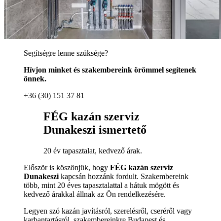
Segítségre lenne szüksége?
Hívjon minket és szakembereink örömmel segítenek
önnek.
+36 (30) 151 37 81
FÉG kazán szerviz
Dunakeszi ismertető
20 év tapasztalat, kedvező árak.
Először is köszönjük, hogy
FÉG kazán szerviz
Dunakeszi
kapcsán hozzánk fordult. Szakembereink
több, mint 20 éves tapasztalattal a hátuk mögött és
kedvező árakkal állnak az Ön rendelkezésére.
Legyen szó kazán javításról, szerelésről, cseréről vagy
karbantartásról, szakembereinkre Budapest és