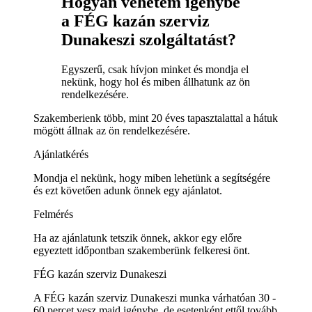
Hogyan vehetem igénybe
a FÉG kazán szerviz
Dunakeszi szolgáltatást?
Egyszerű, csak hívjon minket és mondja el
nekünk, hogy hol és miben állhatunk az ön
rendelkezésére.
Szakemberienk több, mint 20 éves tapasztalattal a hátuk
mögött állnak az ön rendelkezésére.
Ajánlatkérés
Mondja el nekünk, hogy miben lehetünk a segítségére
és ezt követően adunk önnek egy ajánlatot.
Felmérés
Ha az ajánlatunk tetszik önnek, akkor egy előre
egyeztett időpontban szakemberünk felkeresi önt.
FÉG kazán szerviz Dunakeszi
A FÉG kazán szerviz Dunakeszi munka várhatóan 30 -
60 percet vesz majd igénybe, de esetenként ettől tovább