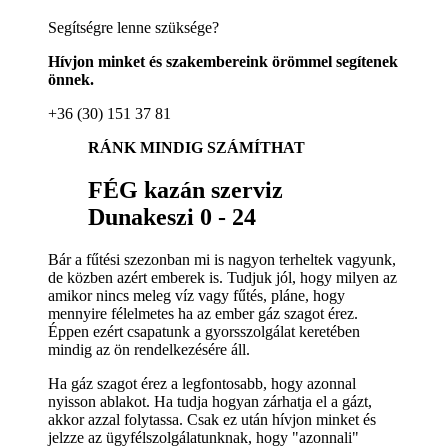
Segítségre lenne szüksége?
Hívjon minket és szakembereink örömmel segítenek
önnek.
+36 (30) 151 37 81
RÁNK MINDIG SZÁMÍTHAT
FÉG kazán szerviz
Dunakeszi 0 - 24
Bár a fűtési szezonban mi is nagyon terheltek vagyunk,
de közben azért emberek is. Tudjuk jól, hogy milyen az
amikor nincs meleg víz vagy fűtés, pláne, hogy
mennyire félelmetes ha az ember gáz szagot érez.
Éppen ezért csapatunk a gyorsszolgálat keretében
mindig az ön rendelkezésére áll.
Ha gáz szagot érez a legfontosabb, hogy azonnal
nyisson ablakot. Ha tudja hogyan zárhatja el a gázt,
akkor azzal folytassa. Csak ez után hívjon minket és
jelzze az ügyfélszolgálatunknak, hogy "azonnali"