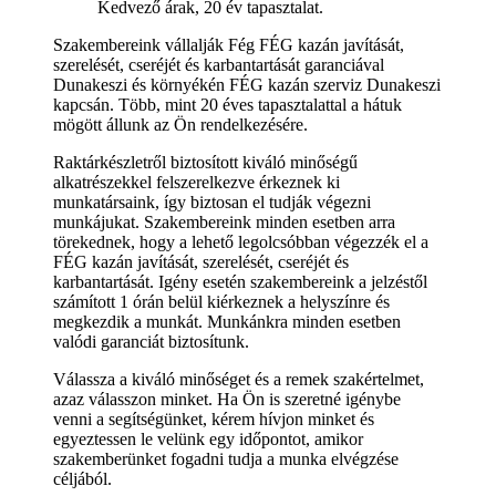
Kedvező árak, 20 év tapasztalat.
Szakembereink vállalják Fég FÉG kazán javítását,
szerelését, cseréjét és karbantartását garanciával
Dunakeszi és környékén FÉG kazán szerviz Dunakeszi
kapcsán. Több, mint 20 éves tapasztalattal a hátuk
mögött állunk az Ön rendelkezésére.
Raktárkészletről biztosított kiváló minőségű
alkatrészekkel felszerelkezve érkeznek ki
munkatársaink, így biztosan el tudják végezni
munkájukat. Szakembereink minden esetben arra
törekednek, hogy a lehető legolcsóbban végezzék el a
FÉG kazán javítását, szerelését, cseréjét és
karbantartását. Igény esetén szakembereink a jelzéstől
számított 1 órán belül kiérkeznek a helyszínre és
megkezdik a munkát. Munkánkra minden esetben
valódi garanciát biztosítunk.
Válassza a kiváló minőséget és a remek szakértelmet,
azaz válasszon minket. Ha Ön is szeretné igénybe
venni a segítségünket, kérem hívjon minket és
egyeztessen le velünk egy időpontot, amikor
szakemberünket fogadni tudja a munka elvégzése
céljából.