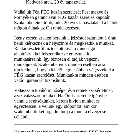
Kedvező árak, 20 év tapasztalat.
Vállaljuk Fég FÉG kazán szerelését Pest megye és
környékén garanciával FÉG kazán szerelés kapcsán.
Szakembereink több, mint 20 éves tapasztalattal a hátuk
mögött állnak az Ön rendelkezésére.
Igény esetén szakembereink a jelzéstől számított 1 órán
belül kiérkeznek a helyszínre és megkezdik a munkát.
Raktárkészletről biztosított kiváló minőségű
alkatrészekkel felszerelkezve érkeznek ki
munkatársaink, így biztosan el tudják végezni
munkájukat. Szakembereink minden esetben arra
törekednek, hogy a lehető legolcsóbban végezzék el a
FÉG kazán szerelését. Munkánkra minden esetben
valódi garanciát biztosítunk.
Válassza a kiváló minőséget és a remek szakértelmet,
azaz válasszon minket. Ha Ön is szeretné igénybe
venni a segítségünket, kérem hívjon minket és
egyeztessen le velünk egy időpontot, amikor
szakemberünket fogadni tudja a munka elvégzése
céljából.