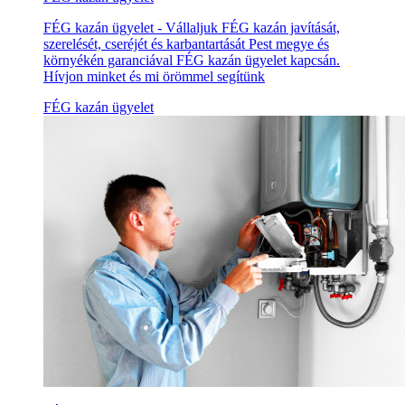
FÉG kazán ügyelet - Vállaljuk FÉG kazán javítását,
szerelését, cseréjét és karbantartását Pest megye és
környékén garanciával FÉG kazán ügyelet kapcsán.
Hívjon minket és mi örömmel segítünk
FÉG kazán ügyelet