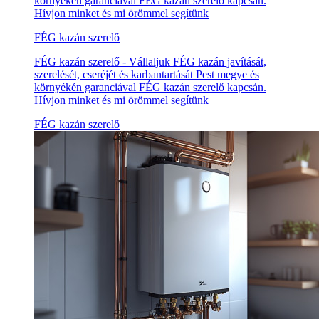
környékén garanciával FÉG kazán szerelő kapcsán.
Hívjon minket és mi örömmel segítünk
FÉG kazán szerelő
FÉG kazán szerelő - Vállaljuk FÉG kazán javítását,
szerelését, cseréjét és karbantartását Pest megye és
környékén garanciával FÉG kazán szerelő kapcsán.
Hívjon minket és mi örömmel segítünk
FÉG kazán szerelő