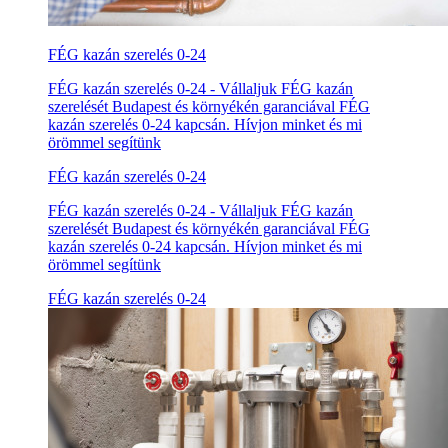
FÉG kazán szerelés 0-24
FÉG kazán szerelés 0-24 - Vállaljuk FÉG kazán
szerelését Budapest és környékén garanciával FÉG
kazán szerelés 0-24 kapcsán. Hívjon minket és mi
örömmel segítünk
FÉG kazán szerelés 0-24
FÉG kazán szerelés 0-24 - Vállaljuk FÉG kazán
szerelését Budapest és környékén garanciával FÉG
kazán szerelés 0-24 kapcsán. Hívjon minket és mi
örömmel segítünk
FÉG kazán szerelés 0-24