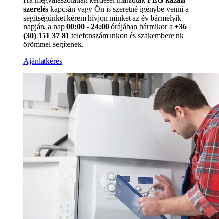
Ha megválaszolatlan kérdései maradtak
FÉG kazán
szerelés
kapcsán vagy Ön is szeretné igénybe venni a
segítségünket kérem hívjon minket az év bármelyik
napján, a nap
00:00 - 24:00
órájában bármikor a
+36
(30) 151 37 81
telefonszámunkon és szakembereink
örömmel segítenek.
Ajánlatkérés