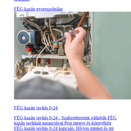
FÉG kazán gyorsszolgálat
FÉG kazán javítás 0-24
FÉG kazán javítás 0-24 - Szakembereink vállalják FÉG
kazán javítását garanciával Pest megye és környékén
FÉG kazán javítás 0-24 kapcsán. Hívjon minket és mi