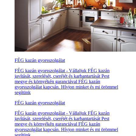
FÉG kazán gyorsszolgálat
FÉG kazán gyorsszolgálat - Vállaljuk FÉG kazán
javítását, szerelését, cseréjét és karbantartását Pest
megye és környékén garanciával FÉG kazán
gyorsszolgálat kapcsán. Hívjon minket és mi örömmel
segítünk
FÉG kazán gyorsszolgálat
FÉG kazán gyorsszolgálat - Vállaljuk FÉG kazán
javítását, szerelését, cseréjét és karbantartását Pest
megye és környékén garanciával FÉG kazán
gyorsszolgálat kapcsán. Hívjon minket és mi örömmel
segítünk