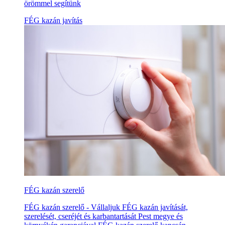
örömmel segítünk
FÉG kazán javítás
FÉG kazán szerelő
FÉG kazán szerelő - Vállaljuk FÉG kazán javítását,
szerelését, cseréjét és karbantartását Pest megye és