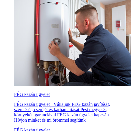
FÉG kazán ügyelet
FÉG kazán ügyelet - Vállaljuk FÉG kazán javítását,
szerelését, cseréjét és karbantartását Pest megye és
környékén garanciával FÉG kazán ügyelet kapcsán.
Hívjon minket és mi örömmel segítünk
FÉG kazán ügyelet