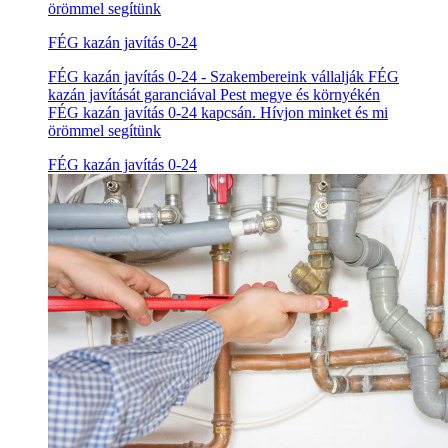
örömmel segítünk
FÉG kazán javítás 0-24
FÉG kazán javítás 0-24 - Szakembereink vállalják FÉG
kazán javítását garanciával Pest megye és környékén
FÉG kazán javítás 0-24 kapcsán. Hívjon minket és mi
örömmel segítünk
FÉG kazán javítás 0-24