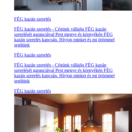
FÉG kazán szerelés
FÉG kazán szerelés - Cégünk vállalja FÉG kazán
szerelését garanciával Pest megye és környékén FÉG
kazán szerelés kapcsán. Hívjon minket és mi örömmel
segítünk
FÉG kazán szerelés
FÉG kazán szerelés - Cégünk vállalja FÉG kazán
szerelését garanciával Pest megye és környékén FÉG
kazán szerelés kapcsán. Hívjon minket és mi örömmel
segítünk
FÉG kazán szerelés