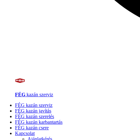
FÉG
kazán szerviz
FÉG kazán szerviz
FÉG kazán javítás
FÉG kazán szerelés
FÉG kazán karbantartás
FÉG kazán csere
Kapcsolat
Ajánlatkérés