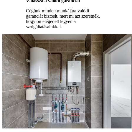
Válassza a valódi garanciát
Cégünk minden munkájára valódi
garanciát biztosít, mert mi azt szeretnék,
hogy ön elégedett legyen a
szolgáltatásainkkal.