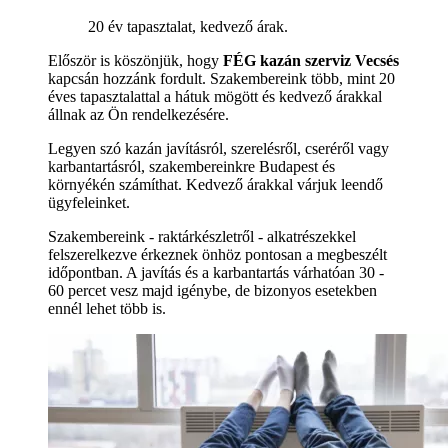
20 év tapasztalat, kedvező árak.
Először is köszönjük, hogy
FÉG kazán szerviz Vecsés
kapcsán hozzánk fordult. Szakembereink több, mint 20
éves tapasztalattal a hátuk mögött és kedvező árakkal
állnak az Ön rendelkezésére.
Legyen szó kazán javításról, szerelésről, cseréről vagy
karbantartásról, szakembereinkre Budapest és
környékén számíthat. Kedvező árakkal várjuk leendő
ügyfeleinket.
Szakembereink - raktárkészletről - alkatrészekkel
felszerelkezve érkeznek önhöz pontosan a megbeszélt
időpontban. A javítás és a karbantartás várhatóan 30 -
60 percet vesz majd igénybe, de bizonyos esetekben
ennél lehet több is.