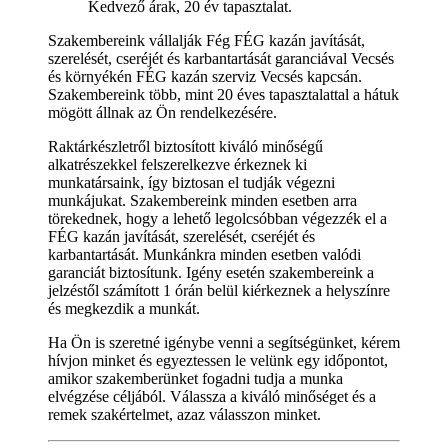
Kedvező árak, 20 év tapasztalat.
Szakembereink vállalják Fég FÉG kazán javítását,
szerelését, cseréjét és karbantartását garanciával Vecsés
és környékén FÉG kazán szerviz Vecsés kapcsán.
Szakembereink több, mint 20 éves tapasztalattal a hátuk
mögött állnak az Ön rendelkezésére.
Raktárkészletről biztosított kiváló minőségű
alkatrészekkel felszerelkezve érkeznek ki
munkatársaink, így biztosan el tudják végezni
munkájukat. Szakembereink minden esetben arra
törekednek, hogy a lehető legolcsóbban végezzék el a
FÉG kazán javítását, szerelését, cseréjét és
karbantartását. Munkánkra minden esetben valódi
garanciát biztosítunk. Igény esetén szakembereink a
jelzéstől számított 1 órán belül kiérkeznek a helyszínre
és megkezdik a munkát.
Ha Ön is szeretné igénybe venni a segítségünket, kérem
hívjon minket és egyeztessen le velünk egy időpontot,
amikor szakemberünket fogadni tudja a munka
elvégzése céljából. Válassza a kiváló minőséget és a
remek szakértelmet, azaz válasszon minket.