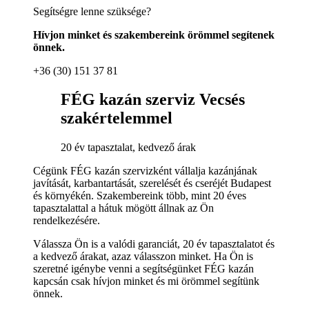
Segítségre lenne szüksége?
Hívjon minket és szakembereink örömmel segítenek
önnek.
+36 (30) 151 37 81
FÉG kazán szerviz Vecsés
szakértelemmel
20 év tapasztalat, kedvező árak
Cégünk FÉG kazán szervizként vállalja kazánjának
javítását, karbantartását, szerelését és cseréjét Budapest
és környékén. Szakembereink több, mint 20 éves
tapasztalattal a hátuk mögött állnak az Ön
rendelkezésére.
Válassza Ön is a valódi garanciát, 20 év tapasztalatot és
a kedvező árakat, azaz válasszon minket. Ha Ön is
szeretné igénybe venni a segítségünket FÉG kazán
kapcsán csak hívjon minket és mi örömmel segítünk
önnek.