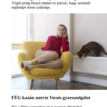
Végül pedig hívjon minket és jelezze, hogy azonnali
segítségre lenne szüksége.
FÉG kazán szerviz Vecsés gyorsszolgálat
Bár a fűtési szezonban mi is nagyon elfoglaltak