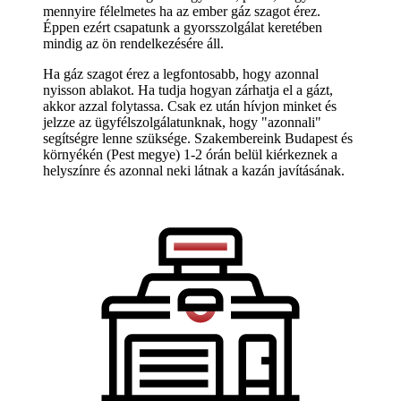
mennyire félelmetes ha az ember gáz szagot érez.
Éppen ezért csapatunk a gyorsszolgálat keretében
mindig az ön rendelkezésére áll.
Ha gáz szagot érez a legfontosabb, hogy azonnal
nyisson ablakot. Ha tudja hogyan zárhatja el a gázt,
akkor azzal folytassa. Csak ez után hívjon minket és
jelzze az ügyfélszolgálatunknak, hogy "azonnali"
segítségre lenne szüksége. Szakembereink Budapest és
környékén (Pest megye) 1-2 órán belül kiérkeznek a
helyszínre és azonnal neki látnak a kazán javításának.