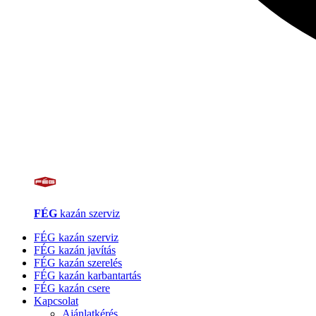
FÉG
kazán szerviz
FÉG kazán szerviz
FÉG kazán javítás
FÉG kazán szerelés
FÉG kazán karbantartás
FÉG kazán csere
Kapcsolat
Ajánlatkérés