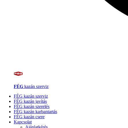
FÉG
kazán szerviz
FÉG kazán szerviz
FÉG kazán javítás
FÉG kazán szerelés
FÉG kazán karbantartás
FÉG kazán csere
Kapcsolat
Ajánlatkérés