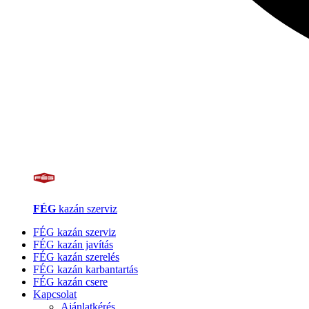
FÉG
kazán szerviz
FÉG kazán szerviz
FÉG kazán javítás
FÉG kazán szerelés
FÉG kazán karbantartás
FÉG kazán csere
Kapcsolat
Ajánlatkérés