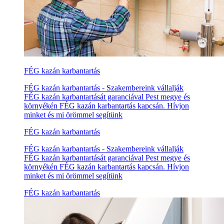
FÉG kazán karbantartás
FÉG kazán karbantartás - Szakembereink vállalják
FÉG kazán karbantartását garanciával Pest megye és
környékén FÉG kazán karbantartás kapcsán. Hívjon
minket és mi örömmel segítünk
FÉG kazán karbantartás
FÉG kazán karbantartás - Szakembereink vállalják
FÉG kazán karbantartását garanciával Pest megye és
környékén FÉG kazán karbantartás kapcsán. Hívjon
minket és mi örömmel segítünk
FÉG kazán karbantartás