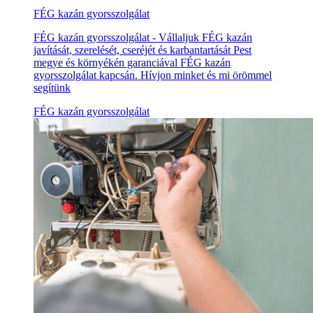
FÉG kazán gyorsszolgálat
FÉG kazán gyorsszolgálat - Vállaljuk FÉG kazán
javítását, szerelését, cseréjét és karbantartását Pest
megye és környékén garanciával FÉG kazán
gyorsszolgálat kapcsán. Hívjon minket és mi örömmel
segítünk
FÉG kazán gyorsszolgálat