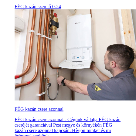
FÉG kazán szerelő 0-24
FÉG kazán csere azonnal
FÉG kazán csere azonnal - Cégünk vállalja FÉG kazán
cseréjét garanciával Pest megye és környékén FÉG
kazán csere azonnal kapcsán. Hívjon minket és mi
örömmel segítünk