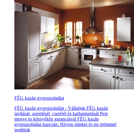
FÉG kazán gyorsszolgálat
FÉG kazán gyorsszolgálat - Vállaljuk FÉG kazán
javítását, szerelését, cseréjét és karbantartását Pest
megye és környékén garanciával FÉG kazán
gyorsszolgálat kapcsán. Hívjon minket és mi örömmel
segítünk