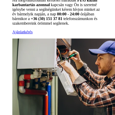
Ha megválaszolatlan kérdései maradtak
FÉG kazán
karbantartás azonnal
kapcsán vagy Ön is szeretné
igénybe venni a segítségünket kérem hívjon minket az
év bármelyik napján, a nap
00:00 - 24:00
órájában
bármikor a
+36 (30) 151 37 81
telefonszámunkon és
szakembereink örömmel segítenek.
Ajánlatkérés