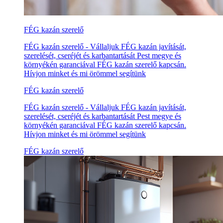
FÉG kazán szerelő
FÉG kazán szerelő - Vállaljuk FÉG kazán javítását,
szerelését, cseréjét és karbantartását Pest megye és
környékén garanciával FÉG kazán szerelő kapcsán.
Hívjon minket és mi örömmel segítünk
FÉG kazán szerelő
FÉG kazán szerelő - Vállaljuk FÉG kazán javítását,
szerelését, cseréjét és karbantartását Pest megye és
környékén garanciával FÉG kazán szerelő kapcsán.
Hívjon minket és mi örömmel segítünk
FÉG kazán szerelő