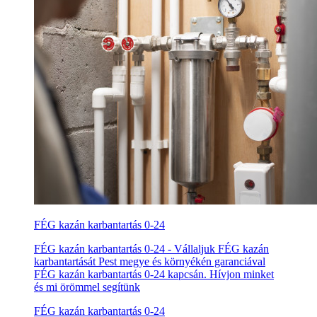
FÉG kazán karbantartás 0-24
FÉG kazán karbantartás 0-24 - Vállaljuk FÉG kazán
karbantartását Pest megye és környékén garanciával
FÉG kazán karbantartás 0-24 kapcsán. Hívjon minket
és mi örömmel segítünk
FÉG kazán karbantartás 0-24