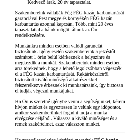
Kedvező árak, 20 év tapasztalat.
Szakembereink vállalják Fég FÉG kazán karbantartását
garanciával Pest megye és környékén FÉG kazán
karbantartás azonnal kapcsán. Több, mint 20 éves
tapasztalattal a hátuk mögött állunk az Ön
rendelkezésére.
Munkánkra minden esetben valódi garanciát
biztosítunk. Igény esetén szakembereink a jelzéstől
számított 1 órán belül kiérkeznek a helyszínre és
megkezdik a munkát. Szakembereink minden esetben
arra törekednek, hogy a lehető legolcsóbban végezzék
el a FÉG kazán karbantartását. Raktárkészletről
biztosított kiváló minőségű alkatrészekkel
felszerelkezve érkeznek ki munkatársaink, így biztosan
el tudják végezni munkájukat.
Ha Ön is szeretné igénybe venni a segítségünket, kérem
hívjon minket és egyeztessen le velünk egy időpontot,
amikor szakemberünket fogadni tudja a munka
elvégzése céljából. Válassza a kiváló minőséget és a
remek szakértelmet, azaz válasszon minket.