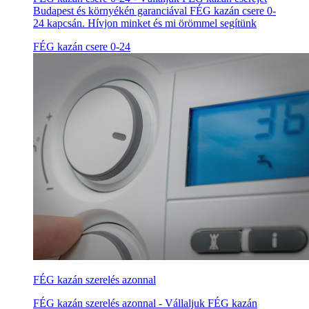
Budapest és környékén garanciával FÉG kazán csere 0-
24 kapcsán. Hívjon minket és mi örömmel segítünk
FÉG kazán csere 0-24
FÉG kazán szerelés azonnal
FÉG kazán szerelés azonnal - Vállaljuk FÉG kazán