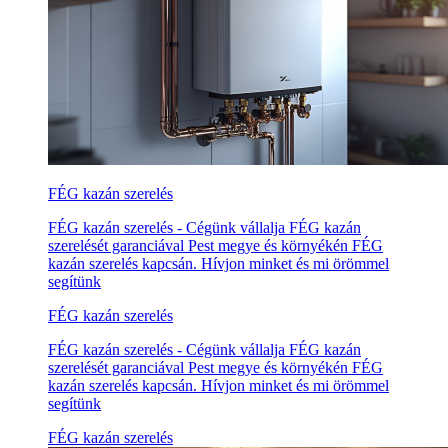
FÉG kazán szerelés
FÉG kazán szerelés - Cégünk vállalja FÉG kazán
szerelését garanciával Pest megye és környékén FÉG
kazán szerelés kapcsán. Hívjon minket és mi örömmel
segítünk
FÉG kazán szerelés
FÉG kazán szerelés - Cégünk vállalja FÉG kazán
szerelését garanciával Pest megye és környékén FÉG
kazán szerelés kapcsán. Hívjon minket és mi örömmel
segítünk
FÉG kazán szerelés