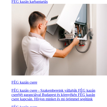
FÉG kazán karbantartás
FÉG kazán csere
FÉG kazán csere - Szakembereink vállalják FÉG kazán
cseréjét garanciával Budapest és környékén FÉG kazán
csere kapcsán. Hívjon minket és mi örömmel segítünk