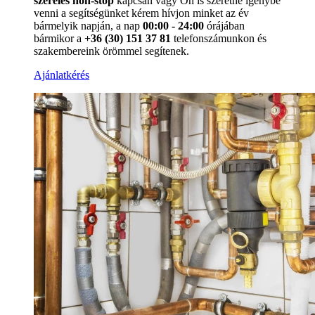
szerelés non-stop
kapcsán vagy Ön is szeretné igénybe
venni a segítségünket kérem hívjon minket az év
bármelyik napján, a nap
00:00 - 24:00
órájában
bármikor a
+36 (30) 151 37 81
telefonszámunkon és
szakembereink örömmel segítenek.
Ajánlatkérés