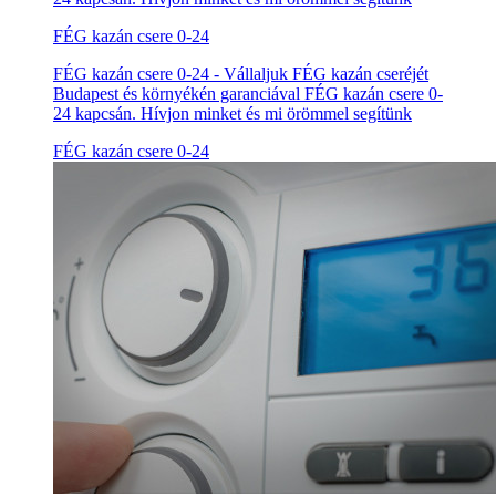
FÉG kazán csere 0-24
FÉG kazán csere 0-24 - Vállaljuk FÉG kazán cseréjét
Budapest és környékén garanciával FÉG kazán csere 0-
24 kapcsán. Hívjon minket és mi örömmel segítünk
FÉG kazán csere 0-24