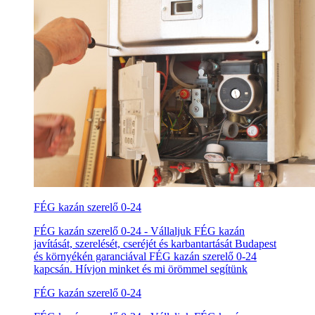
FÉG kazán szerelő 0-24
FÉG kazán szerelő 0-24 - Vállaljuk FÉG kazán
javítását, szerelését, cseréjét és karbantartását Budapest
és környékén garanciával FÉG kazán szerelő 0-24
kapcsán. Hívjon minket és mi örömmel segítünk
FÉG kazán szerelő 0-24