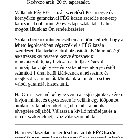
Kedvező árak, 20 év tapasztalat.
Vállaljuk Fég FÉG kazán szerelését Pest megye és
környékén garanciával FÉG kazán szerelés non-stop
kapcsán. Több, mint 20 éves tapasztalattal a hátuk
mögött állunk az Ön rendelkezésére.
Szakembereink minden esetben arra törekednek, hogy a
lehető legolcsóbban végezzék el a FÉG kazán
szerelését. Raktárkészletről biztosított kiváló minőségű
alkatrészekkel felszerelkezve érkeznek ki
munkatársaink, így biztosan el tudják végezni
munkájukat. Igény esetén szakembereink a jelzéstől
számított 1 órán belül kiérkeznek a helyszínre és
megkezdik a munkát. Munkánkra minden esetben
valódi garanciát biztosítunk.
Ha Ön is szeretné igénybe venni a segítségünket, kérem
hívjon minket és egyeztessen le velünk egy időpontot,
amikor szakemberünket fogadni tudja a munka
elvégzése céljából. Válassza a kiváló minőséget és a
remek szakértelmet, azaz válasszon minket.
Ha megválaszolatlan kérdései maradtak
FÉG kazán