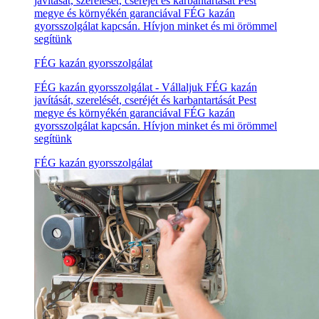
javítását, szerelését, cseréjét és karbantartását Pest
megye és környékén garanciával FÉG kazán
gyorsszolgálat kapcsán. Hívjon minket és mi örömmel
segítünk
FÉG kazán gyorsszolgálat
FÉG kazán gyorsszolgálat - Vállaljuk FÉG kazán
javítását, szerelését, cseréjét és karbantartását Pest
megye és környékén garanciával FÉG kazán
gyorsszolgálat kapcsán. Hívjon minket és mi örömmel
segítünk
FÉG kazán gyorsszolgálat