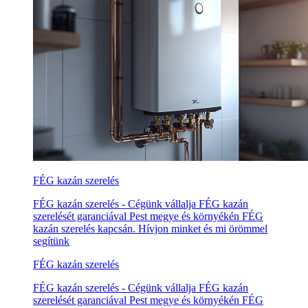
FÉG kazán szerelés
FÉG kazán szerelés - Cégünk vállalja FÉG kazán
szerelését garanciával Pest megye és környékén FÉG
kazán szerelés kapcsán. Hívjon minket és mi örömmel
segítünk
FÉG kazán szerelés
FÉG kazán szerelés - Cégünk vállalja FÉG kazán
szerelését garanciával Pest megye és környékén FÉG