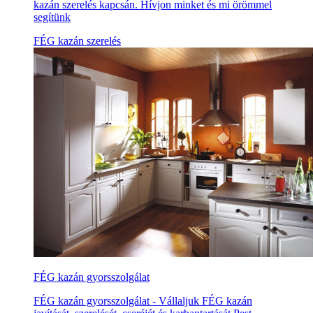
kazán szerelés kapcsán. Hívjon minket és mi örömmel
segítünk
FÉG kazán szerelés
FÉG kazán gyorsszolgálat
FÉG kazán gyorsszolgálat - Vállaljuk FÉG kazán