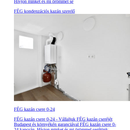
Hívjon minket és mi örömmel se
FÉG kondenzációs kazán szerelő
FÉG kazán csere 0-24
FÉG kazán csere 0-24 - Vállaljuk FÉG kazán cseréjét
Budapest és környékén garanciával FÉG kazán csere 0-
24 kapcsán. Hívjon minket és mi örömmel segítünk