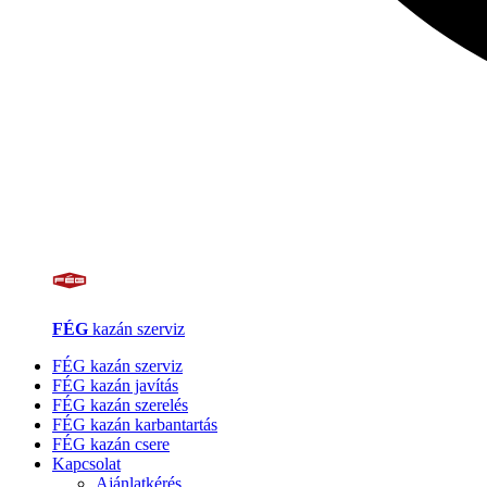
FÉG
kazán szerviz
FÉG kazán szerviz
FÉG kazán javítás
FÉG kazán szerelés
FÉG kazán karbantartás
FÉG kazán csere
Kapcsolat
Ajánlatkérés