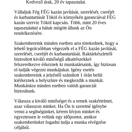
Kedvező árak, 20 év tapasztalat.
Vállaljuk Fég FÉG kazán javítását, szerelését, cseréjét
és karbantartását Tököl és környékén garanciával FÉG
kazán szerviz Tököl kapcsán. Több, mint 20 éves
tapasztalattal a hátuk mögött állunk az Ön
rendelkezésére.
Szakembereink minden esetben arra törekednek, hogy a
lehető legolcsóbban végezzék el a FÉG kazán javítását,
szerelését, cseréjét és karbantartását. Raktárkészletről
biztosított kiváló minőségű alkatrészekkel
felszerelkezve érkeznek ki munkatársaink, így biztosan
el tudják végezni munkájukat. Igény esetén
szakembereink a jelzéstől számított 1 órán belül
kiérkeznek a helyszínre és megkezdik a munkát.
Munkánkra minden esetben valódi garanciát
biztosítunk.
Válassza a kiváló minőséget és a remek szakértelmet,
azaz válasszon minket. Ha Ön is szeretné igénybe
venni a segítségünket, kérem hívjon minket és
egyeztessen le velünk egy időpontot, amikor
szakemberünket fogadni tudja a munka elvégzése
céljából.