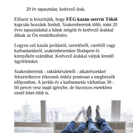
20 év tapasztalat, kedvező árak.
Először is köszönjük, hogy
FÉG kazán szerviz Tököl
kapcsán hozzánk fordult. Szakembereink több, mint 20
éves tapasztalattal a hátuk mögött és kedvező árakkal
állnak az Ön rendelkezésére.
Legyen szó kazán javításról, szerelésről, cseréről vagy
karbantartásról, szakembereinkre Budapest és
környékén számíthat. Kedvező árakkal várjuk leendő
ügyfeleinket.
Szakembereink - raktárkészletről - alkatrészekkel
felszerelkezve érkeznek önhöz pontosan a megbeszélt
időpontban. A javítás és a karbantartás várhatóan 30 -
60 percet vesz majd igénybe, de bizonyos esetekben
ennél lehet több is.