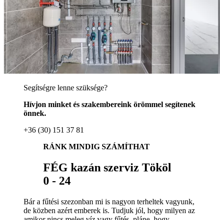
Segítségre lenne szüksége?
Hívjon minket és szakembereink örömmel segítenek
önnek.
+36 (30) 151 37 81
RÁNK MINDIG SZÁMÍTHAT
FÉG kazán szerviz Tököl
0 - 24
Bár a fűtési szezonban mi is nagyon terheltek vagyunk,
de közben azért emberek is. Tudjuk jól, hogy milyen az
amikor nincs meleg víz vagy fűtés, pláne, hogy