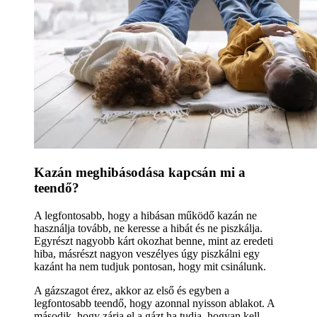
Kazán meghibásodása kapcsán mi a
teendő?
A legfontosabb, hogy a hibásan működő kazán ne
használja tovább, ne keresse a hibát és ne piszkálja.
Egyrészt nagyobb kárt okozhat benne, mint az eredeti
hiba, másrészt nagyon veszélyes úgy piszkálni egy
kazánt ha nem tudjuk pontosan, hogy mit csinálunk.
A gázszagot érez, akkor az első és egyben a
legfontosabb teendő, hogy azonnal nyisson ablakot. A
második, hogy zárja el a gázt ha tudja, hogyan kell.