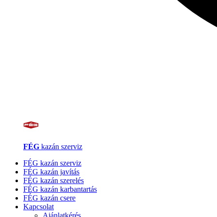
FÉG
kazán szerviz
FÉG kazán szerviz
FÉG kazán javítás
FÉG kazán szerelés
FÉG kazán karbantartás
FÉG kazán csere
Kapcsolat
Ajánlatkérés