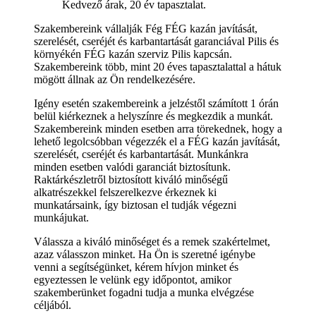
Kedvező árak, 20 év tapasztalat.
Szakembereink vállalják Fég FÉG kazán javítását,
szerelését, cseréjét és karbantartását garanciával Pilis és
környékén FÉG kazán szerviz Pilis kapcsán.
Szakembereink több, mint 20 éves tapasztalattal a hátuk
mögött állnak az Ön rendelkezésére.
Igény esetén szakembereink a jelzéstől számított 1 órán
belül kiérkeznek a helyszínre és megkezdik a munkát.
Szakembereink minden esetben arra törekednek, hogy a
lehető legolcsóbban végezzék el a FÉG kazán javítását,
szerelését, cseréjét és karbantartását. Munkánkra
minden esetben valódi garanciát biztosítunk.
Raktárkészletről biztosított kiváló minőségű
alkatrészekkel felszerelkezve érkeznek ki
munkatársaink, így biztosan el tudják végezni
munkájukat.
Válassza a kiváló minőséget és a remek szakértelmet,
azaz válasszon minket. Ha Ön is szeretné igénybe
venni a segítségünket, kérem hívjon minket és
egyeztessen le velünk egy időpontot, amikor
szakemberünket fogadni tudja a munka elvégzése
céljából.