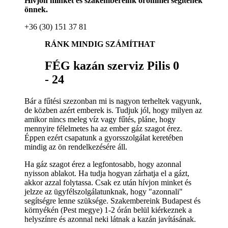
Hívjon minket és szakembereink örömmel segítenek
önnek.
+36 (30) 151 37 81
RÁNK MINDIG SZÁMÍTHAT
FÉG kazán szerviz Pilis 0
- 24
Bár a fűtési szezonban mi is nagyon terheltek vagyunk,
de közben azért emberek is. Tudjuk jól, hogy milyen az
amikor nincs meleg víz vagy fűtés, pláne, hogy
mennyire félelmetes ha az ember gáz szagot érez.
Éppen ezért csapatunk a gyorsszolgálat keretében
mindig az ön rendelkezésére áll.
Ha gáz szagot érez a legfontosabb, hogy azonnal
nyisson ablakot. Ha tudja hogyan zárhatja el a gázt,
akkor azzal folytassa. Csak ez után hívjon minket és
jelzze az ügyfélszolgálatunknak, hogy "azonnali"
segítségre lenne szüksége. Szakembereink Budapest és
környékén (Pest megye) 1-2 órán belül kiérkeznek a
helyszínre és azonnal neki látnak a kazán javításának.