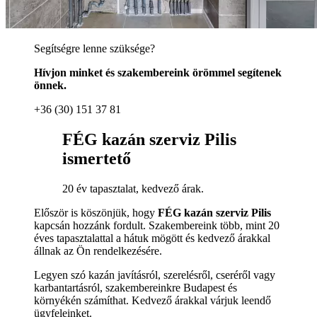
Segítségre lenne szüksége?
Hívjon minket és szakembereink örömmel segítenek
önnek.
+36 (30) 151 37 81
FÉG kazán szerviz Pilis
ismertető
20 év tapasztalat, kedvező árak.
Először is köszönjük, hogy
FÉG kazán szerviz Pilis
kapcsán hozzánk fordult. Szakembereink több, mint 20
éves tapasztalattal a hátuk mögött és kedvező árakkal
állnak az Ön rendelkezésére.
Legyen szó kazán javításról, szerelésről, cseréről vagy
karbantartásról, szakembereinkre Budapest és
környékén számíthat. Kedvező árakkal várjuk leendő
ügyfeleinket.