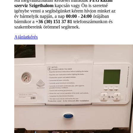
Ha megválaszolatlan kérdései maradtak
FÉG kazán
szerviz Szigethalom
kapcsán vagy Ön is szeretné
igénybe venni a segítségünket kérem hívjon minket az
év bármelyik napján, a nap
00:00 - 24:00
órájában
bármikor a
+36 (30) 151 37 81
telefonszámunkon és
szakembereink örömmel segítenek.
Ajánlatkérés