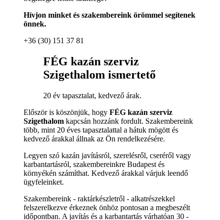
Hívjon minket és szakembereink örömmel segítenek
önnek.
+36 (30) 151 37 81
FÉG kazán szerviz
Szigethalom ismertető
20 év tapasztalat, kedvező árak.
Először is köszönjük, hogy
FÉG kazán szerviz
Szigethalom
kapcsán hozzánk fordult. Szakembereink
több, mint 20 éves tapasztalattal a hátuk mögött és
kedvező árakkal állnak az Ön rendelkezésére.
Legyen szó kazán javításról, szerelésről, cseréről vagy
karbantartásról, szakembereinkre Budapest és
környékén számíthat. Kedvező árakkal várjuk leendő
ügyfeleinket.
Szakembereink - raktárkészletről - alkatrészekkel
felszerelkezve érkeznek önhöz pontosan a megbeszélt
időpontban. A javítás és a karbantartás várhatóan 30 -