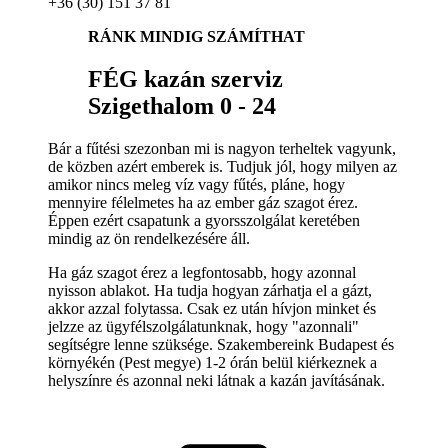
+36 (30) 151 37 81
RÁNK MINDIG SZÁMÍTHAT
FÉG kazán szerviz
Szigethalom 0 - 24
Bár a fűtési szezonban mi is nagyon terheltek vagyunk,
de közben azért emberek is. Tudjuk jól, hogy milyen az
amikor nincs meleg víz vagy fűtés, pláne, hogy
mennyire félelmetes ha az ember gáz szagot érez.
Éppen ezért csapatunk a gyorsszolgálat keretében
mindig az ön rendelkezésére áll.
Ha gáz szagot érez a legfontosabb, hogy azonnal
nyisson ablakot. Ha tudja hogyan zárhatja el a gázt,
akkor azzal folytassa. Csak ez után hívjon minket és
jelzze az ügyfélszolgálatunknak, hogy "azonnali"
segítségre lenne szüksége. Szakembereink Budapest és
környékén (Pest megye) 1-2 órán belül kiérkeznek a
helyszínre és azonnal neki látnak a kazán javításának.