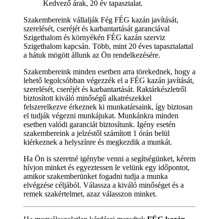
Kedvező árak, 20 év tapasztalat.
Szakembereink vállalják Fég FÉG kazán javítását,
szerelését, cseréjét és karbantartását garanciával
Szigethalom és környékén FÉG kazán szerviz
Szigethalom kapcsán. Több, mint 20 éves tapasztalattal
a hátuk mögött állunk az Ön rendelkezésére.
Szakembereink minden esetben arra törekednek, hogy a
lehető legolcsóbban végezzék el a FÉG kazán javítását,
szerelését, cseréjét és karbantartását. Raktárkészletről
biztosított kiváló minőségű alkatrészekkel
felszerelkezve érkeznek ki munkatársaink, így biztosan
el tudják végezni munkájukat. Munkánkra minden
esetben valódi garanciát biztosítunk. Igény esetén
szakembereink a jelzéstől számított 1 órán belül
kiérkeznek a helyszínre és megkezdik a munkát.
Ha Ön is szeretné igénybe venni a segítségünket, kérem
hívjon minket és egyeztessen le velünk egy időpontot,
amikor szakemberünket fogadni tudja a munka
elvégzése céljából. Válassza a kiváló minőséget és a
remek szakértelmet, azaz válasszon minket.