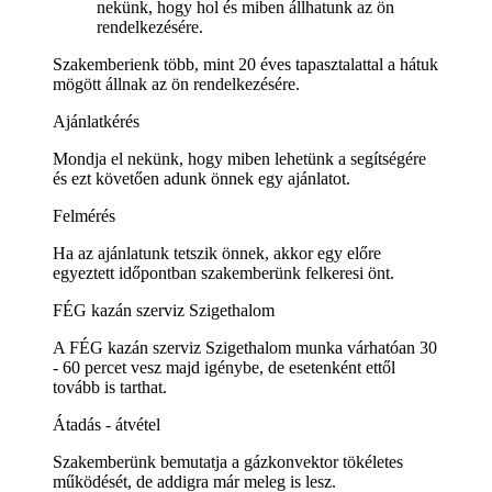
nekünk, hogy hol és miben állhatunk az ön
rendelkezésére.
Szakemberienk több, mint 20 éves tapasztalattal a hátuk
mögött állnak az ön rendelkezésére.
Ajánlatkérés
Mondja el nekünk, hogy miben lehetünk a segítségére
és ezt követően adunk önnek egy ajánlatot.
Felmérés
Ha az ajánlatunk tetszik önnek, akkor egy előre
egyeztett időpontban szakemberünk felkeresi önt.
FÉG kazán szerviz Szigethalom
A FÉG kazán szerviz Szigethalom munka várhatóan 30
- 60 percet vesz majd igénybe, de esetenként ettől
tovább is tarthat.
Átadás - átvétel
Szakemberünk bemutatja a gázkonvektor tökéletes
működését, de addigra már meleg is lesz.