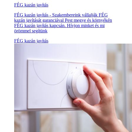
FÉG kazán javítás
FÉG kazán javítás - Szakembereink vállalják FÉG
kazán javítását garanciával Pest megye és környékén
FÉG kazán javítás kapcsán. Hívjon minket és mi
örömmel segítünk
FÉG kazán javítás