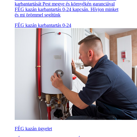
karbantartását Pest megye és környékén garanciával
FÉG kazán karbantartás 0-24 kapcsán. Hívjon minket
és mi örömmel segítünk
FÉG kazán karbantartás 0-24
FÉG kazán ügyelet