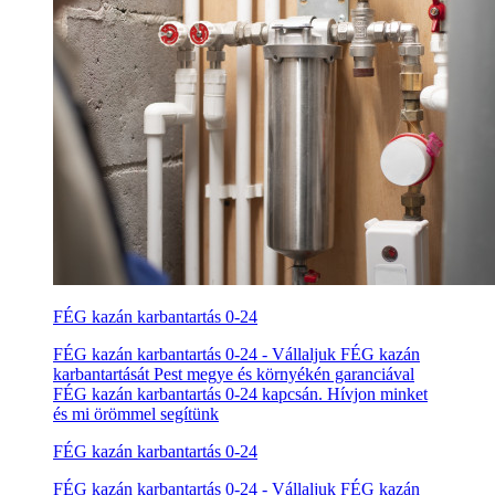
FÉG kazán karbantartás 0-24
FÉG kazán karbantartás 0-24 - Vállaljuk FÉG kazán
karbantartását Pest megye és környékén garanciával
FÉG kazán karbantartás 0-24 kapcsán. Hívjon minket
és mi örömmel segítünk
FÉG kazán karbantartás 0-24
FÉG kazán karbantartás 0-24 - Vállaljuk FÉG kazán