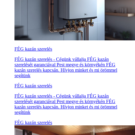
FÉG kazán szerelés
FÉG kazán szerelés - Cégünk vállalja FÉG kazán
szerelését garanciával Pest megye és környékén FÉG
kazán szerelés kapcsán. Hívjon minket és mi örömmel
segítünk
FÉG kazán szerelés
FÉG kazán szerelés - Cégünk vállalja FÉG kazán
szerelését garanciával Pest megye és környékén FÉG
kazán szerelés kapcsán. Hívjon minket és mi örömmel
segítünk
FÉG kazán szerelés