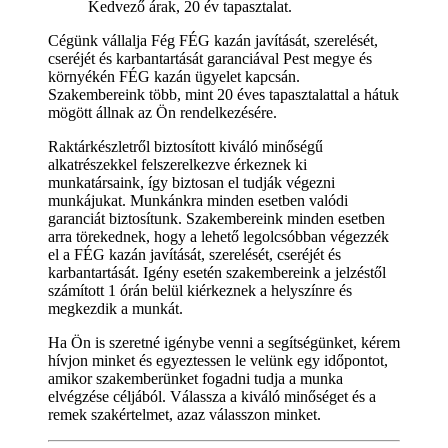
Kedvező árak, 20 év tapasztalat.
Cégünk vállalja Fég FÉG kazán javítását, szerelését,
cseréjét és karbantartását garanciával Pest megye és
környékén FÉG kazán ügyelet kapcsán.
Szakembereink több, mint 20 éves tapasztalattal a hátuk
mögött állnak az Ön rendelkezésére.
Raktárkészletről biztosított kiváló minőségű
alkatrészekkel felszerelkezve érkeznek ki
munkatársaink, így biztosan el tudják végezni
munkájukat. Munkánkra minden esetben valódi
garanciát biztosítunk. Szakembereink minden esetben
arra törekednek, hogy a lehető legolcsóbban végezzék
el a FÉG kazán javítását, szerelését, cseréjét és
karbantartását. Igény esetén szakembereink a jelzéstől
számított 1 órán belül kiérkeznek a helyszínre és
megkezdik a munkát.
Ha Ön is szeretné igénybe venni a segítségünket, kérem
hívjon minket és egyeztessen le velünk egy időpontot,
amikor szakemberünket fogadni tudja a munka
elvégzése céljából. Válassza a kiváló minőséget és a
remek szakértelmet, azaz válasszon minket.