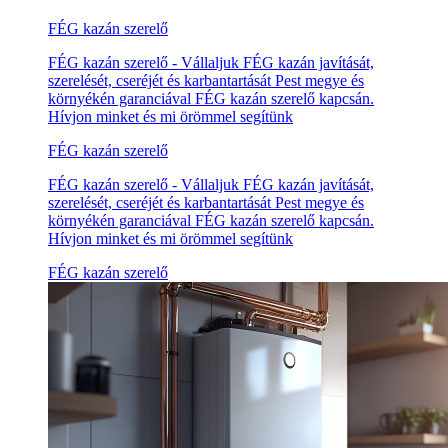
FÉG kazán szerelő
FÉG kazán szerelő - Vállaljuk FÉG kazán javítását,
szerelését, cseréjét és karbantartását Pest megye és
környékén garanciával FÉG kazán szerelő kapcsán.
Hívjon minket és mi örömmel segítünk
FÉG kazán szerelő
FÉG kazán szerelő - Vállaljuk FÉG kazán javítását,
szerelését, cseréjét és karbantartását Pest megye és
környékén garanciával FÉG kazán szerelő kapcsán.
Hívjon minket és mi örömmel segítünk
FÉG kazán szerelő