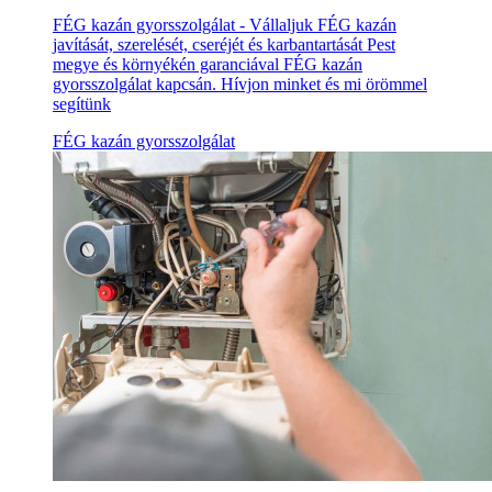
FÉG kazán gyorsszolgálat - Vállaljuk FÉG kazán
javítását, szerelését, cseréjét és karbantartását Pest
megye és környékén garanciával FÉG kazán
gyorsszolgálat kapcsán. Hívjon minket és mi örömmel
segítünk
FÉG kazán gyorsszolgálat