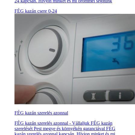
24 kapcsán. Hívjon minket és mi örömmel segítünk
FÉG kazán csere 0-24
FÉG kazán szerelés azonnal
FÉG kazán szerelés azonnal - Vállaljuk FÉG kazán
szerelését Pest megye és környékén garanciával FÉG
kazán szerelés azonnal kapcsán. Hívjon minket és mi