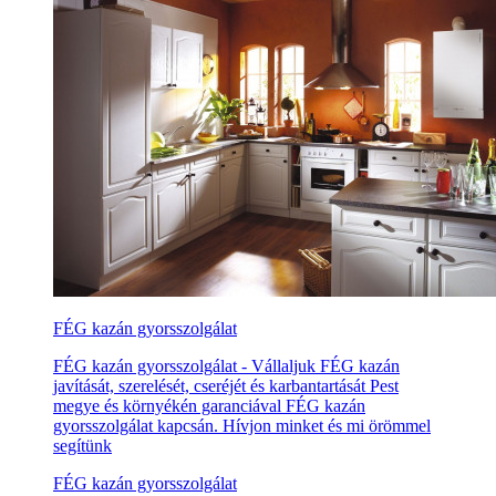
FÉG kazán gyorsszolgálat
FÉG kazán gyorsszolgálat - Vállaljuk FÉG kazán
javítását, szerelését, cseréjét és karbantartását Pest
megye és környékén garanciával FÉG kazán
gyorsszolgálat kapcsán. Hívjon minket és mi örömmel
segítünk
FÉG kazán gyorsszolgálat